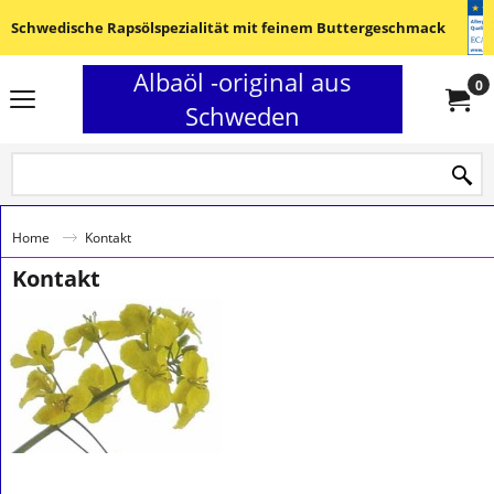
Schwedische Rapsölspezialität mit feinem Buttergeschmack
Albaöl -original aus
0
Schweden
Home
Kontakt
Kontakt