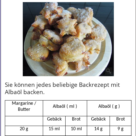
Sie können jedes beliebige Backrezept mit
Albaöl backen.
Margarine /
Albaöl ( ml )
Albaöl ( g )
Butter
Gebäck
Brot
Gebäck
Brot
20 g
15 ml
10 ml
14 g
9 g