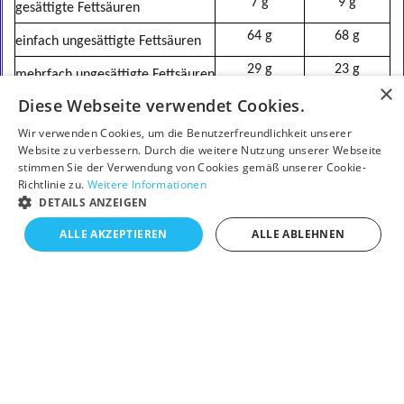
7 g
9 g
gesättigte Fettsäuren
64 g
68 g
einfach ungesättigte Fettsäuren
29 g
23 g
mehrfach ungesättigte Fettsäuren
Diese Webseite verwendet Cookies.
davon
9 g
7 g
Omega-3-Fettsäuren
Wir verwenden Cookies, um die Benutzerfreundlichkeit unserer
Website zu verbessern. Durch die weitere Nutzung unserer Webseite
20 g
16 g
Omega-6-Fettsäuren
stimmen Sie der Verwendung von Cookies gemäß unserer Cookie-
Richtlinie zu.
Weitere Informationen
DETAILS ANZEIGEN
ALLE AKZEPTIEREN
ALLE ABLEHNEN
Verwenden
Sie
Albaöl
....
... zum Braten.