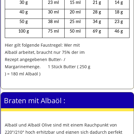
30 g
23 ml
15 ml
21 g
14 g
40 g
30 ml
20 ml
28 g
18 g
50 g
38 ml
25 ml
34 g
23 g
100 g
75 ml
50 ml
69 g
46 g
Hier gilt folgende Faustregel: Wer mit
Albaöl arbeitet, braucht nur 75% der im
Rezept angegebenen Butter- /
Margarinemenge.
1 Stück Butter ( 250 g
) = 180 ml Albaöl )
Braten mit Albaöl :
Albaöl und Albaöl Olive sind mit einem Rauchpunkt von
220°/210° hoch erhitzbar und eignen sich dadurch perfekt